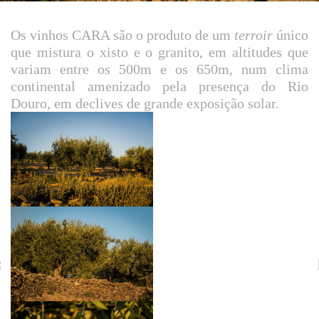
Os vinhos CARA são o produto de um
terroir
único
que mistura o xisto e o granito, em altitudes que
variam entre os 500m e os 650m, num clima
continental amenizado pela presença do Rio
Douro, em declives de grande exposição solar.