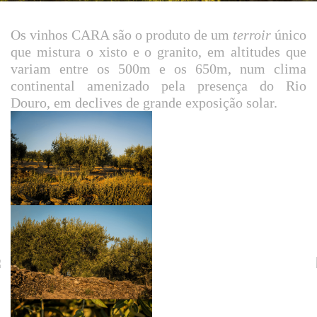
Os vinhos CARA são o produto de um
terroir
único
que mistura o xisto e o granito, em altitudes que
variam entre os 500m e os 650m, num clima
continental amenizado pela presença do Rio
Douro, em declives de grande exposição solar.