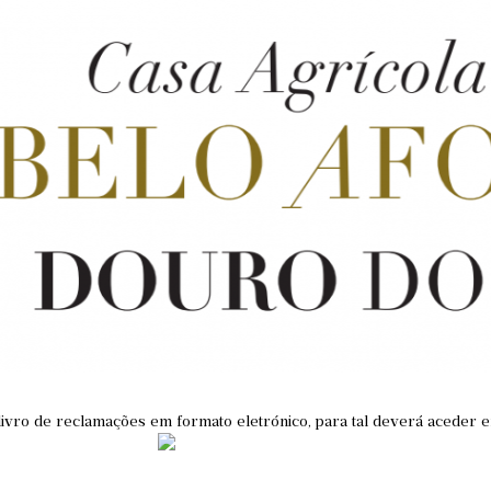
livro de reclamações em formato eletrónico, para tal deverá aceder