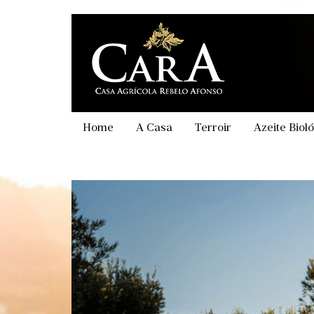
Passar
para
o
conteúdo
principal
Home
A Casa
Terroir
Azeite Biol