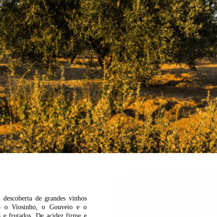
 descoberta de grandes vinhos
mo o Viosinho, o Gouveio e o
 e frutados. De acidez firme e