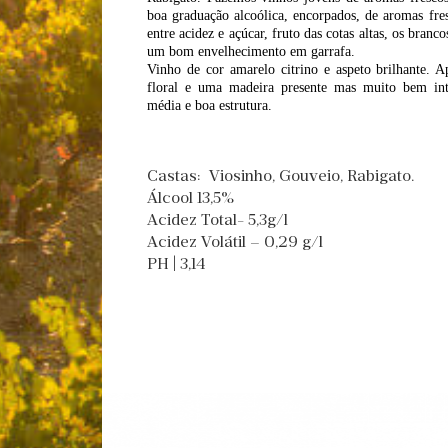
boa graduação alcoólica, encorpados, de aromas fres
entre acidez e açúcar, fruto das cotas altas, os bra
um bom envelhecimento em garrafa.
Vinho de cor amarelo citrino e aspeto brilhante. 
floral e uma madeira presente mas muito bem inte
média e boa estrutura.
Castas: Viosinho, Gouveio, Rabigato.
Álcool 13,5%
Acidez Total- 5,3g/l
Acidez Volátil – 0,29 g/l
PH | 3,14