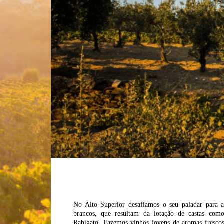
No Alto Superior desafiamos o seu paladar para a
brancos, que resultam da lotação de castas co
Rabigato. Fazemos vinhos jovens de aromas frescos